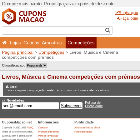
Compre mais barato. Poupe
Lojas
Cupons
Amost
Página principal
>
Competi