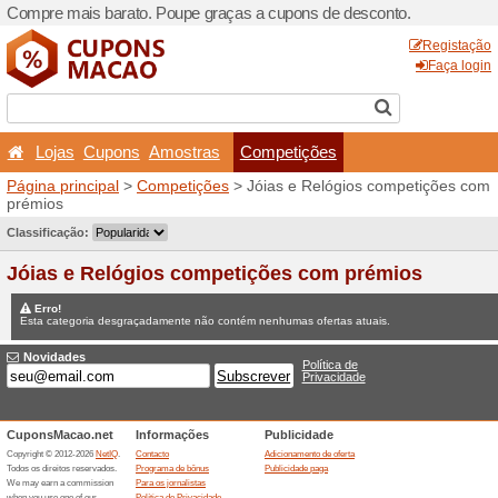
Compre mais barato. Poupe
Lojas
Cupons
Amost
Página principal
>
Competi