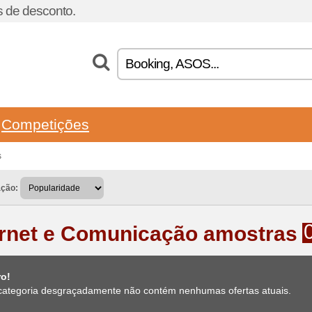
 de desconto.
Competições
s
ação:
ernet e Comunicação amostras
ro!
categoria desgraçadamente não contém nenhumas ofertas atuais.