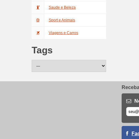
Saude e Beleza
Sport e Animais
Viagens e Carros
Tags
Receba 
N
Fa