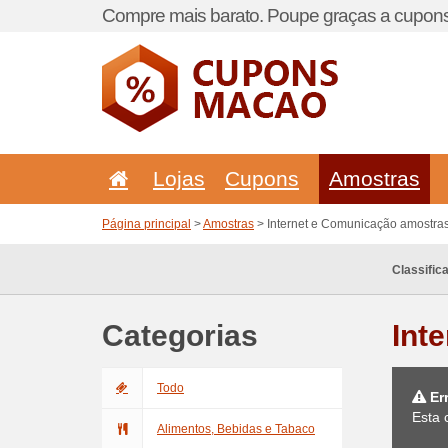
Compre mais barato. Poupe graças a cupons
Lojas
Cupons
Amostras
Página principal
>
Amostras
> Internet e Comunicação amostra
Classific
Categorias
Int
Todo
Er
Esta 
Alimentos, Bebidas e Tabaco