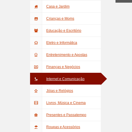
Casa e Jardim
Crianças e Moms
Educação e Escritório
Eletro e Informática
Entretenimento e Apostas
Finanças e Negócios
Internet e Comunicação
Jóias e Relógios
Livros, Música e Cinema
Presentes e Passatempo
Roupas e Acessórios