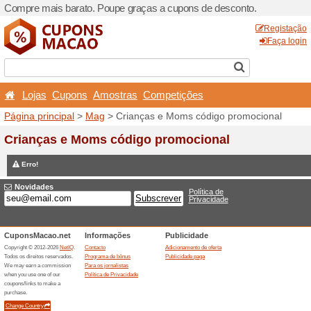
Compre mais barato. Poupe
Lojas
Cupons
Amost
Página principal
>
Mag
> C